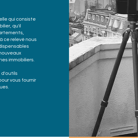
lle qui consiste
lier, qu'il
partements,
 à ce relevé nous
ndispensables
e nouveaux
es immobiliers.
d'outils
our vous fournir
ues.