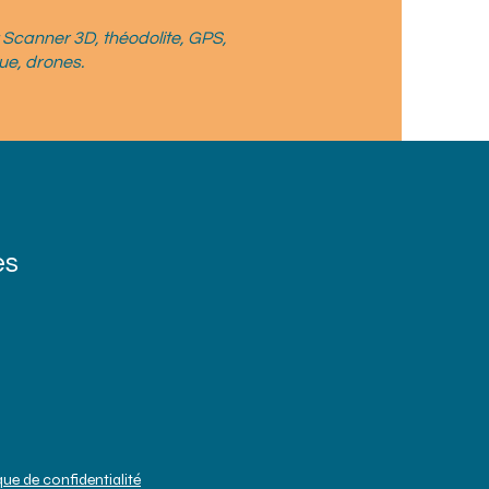
: Scanner 3D, théodolite, GPS,
ue, drones.
es
que de confidentialité