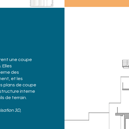
trent une coupe
 Elles
nterne des
ent, et les
Les plans de coupe
structure interne
ls de terrain.
isation 3D,