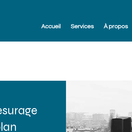
Accueil
Services
À propos
BUREAU DE GÉOMÈT
esurage
plan